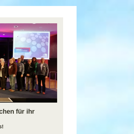
hen für ihr
s!