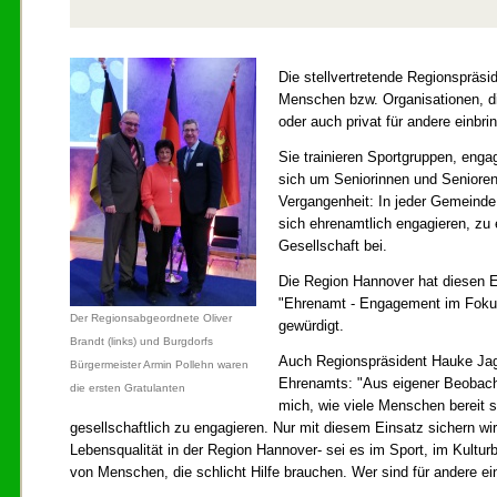
Die stellvertretende Regionspräsi
Menschen bzw. Organisationen, die 
oder auch privat für andere einbri
Sie trainieren Sportgruppen, enga
sich um Seniorinnen und Senioren
Vergangenheit: In jeder Gemeinde
sich ehrenamtlich engagieren, zu e
Gesellschaft bei.
Die Region Hannover hat diesen E
"Ehrenamt - Engagement im Fokus
Der Regionsabgeordnete Oliver
gewürdigt.
Brandt (links) und Burgdorfs
Auch Regionspräsident Hauke Jag
Bürgermeister Armin Pollehn waren
Ehrenamts: "Aus eigener Beobacht
die ersten Gratulanten
mich, wie viele Menschen bereit s
gesellschaftlich zu engagieren. Nur mit diesem Einsatz sichern w
Lebensqualität in der Region Hannover- sei es im Sport, im Kulturb
von Menschen, die schlicht Hilfe brauchen. Wer sind für andere eins