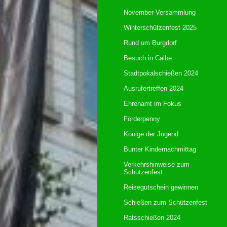
November-Versammlung
Winterschützenfest 2025
Rund um Burgdorf
Besuch in Calbe
Stadtpokalschießen 2024
Ausrufertreffen 2024
Ehrenamt im Fokus
Förderpenny
Könige der Jugend
Bunter Kindernachmittag
Verkehrshinweise zum
Schützenfest
Reisegutschein gewinnen
Schießen zum Schützenfest
Ratsschießen 2024