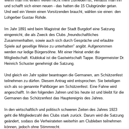
Wenn man mit einem Verein nicht mehr zufrieden ist, verlässt man ihn
und schafft sich einen neuen - das hatten die 15 Clubgründer getan.
Und weil ein Verein einen Vorsitzenden braucht, wählen sie einen: den
Lohgerber Gustav Rohde.
Im Jahr 1891 wird beim Magistrat der Stadt Burgdorf eine Satzung
eingereicht, die als Zweck des Clubs „freundschaftliches
Zusammenhalten, sowie auch sich durch Gespräche und erlaubte
Spiele auf gesellige Weise zu unterhalten" angibt. Aufgenommen
werden nur ledige Bürgersöhne. Mit einer Heirat endet die
Mitgliedschaft. Klublokal ist die Gastwirtschaft Tappe. Bürgermeister Dr.
Heinrich Schuster genehmigt die Satzung.
Und gleich ein Jahr später beantragen die Germanen, am Schützenfest
teilnehmen zu dürfen. Diesem Antrag wird entsprochen. Sie beteiligen
sich als so genannte Pahlbürger am Schützenfest. Eine Fahne wird
angeschafft. In den folgenden Jahren und bis heute ist und bleibt für die
Germanen das Schützenfest das Hauptereignis des Jahres.
In den wirtschaftlich und politisch schweren Zeiten des Jahres 1923
geht die Mitgliederzahl des Clubs stark zurück. Darum wird die Satzung
geändert, sodass die Verheirateten weiterhin am Clubleben teilnehmen
können, jedoch ohne Stimmrecht.